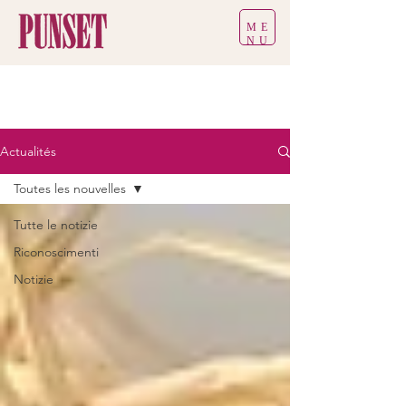
ME
NU
Actualités
Toutes les nouvelles
Tutte le notizie
Riconoscimenti
Notizie